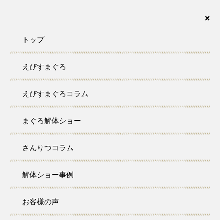
まぐろの解体ショーなら、さんりつ水産におまかせ下さい。愛知・名古屋・岐阜・三重・静
岡が対応エリアです。
×
トップ
えびすまぐろ
case
えびすまぐろコラム
解体事例
まぐろ解体ショー
トップ
解体事例
A様 バースデーパーティー
さんりつコラム
A様 バースデーパーティー
解体ショー事例
お客様の声