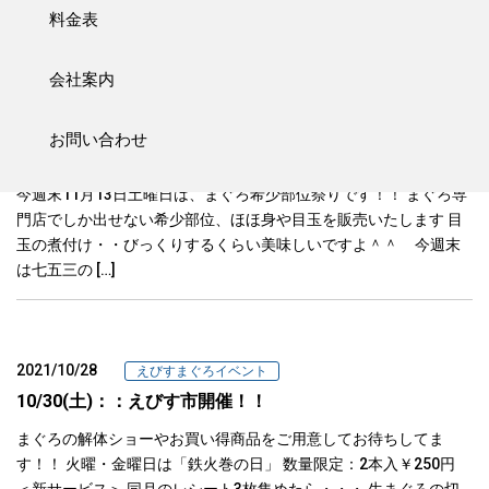
料金表
撮れる時間を設けたいと 思います♪ […]
会社案内
2021/11/11
えびすまぐろイベント
お問い合わせ
11月13日（土）まぐろ希少部位祭り
今週末11月13日土曜日は、まぐろ希少部位祭りです！！ まぐろ専
門店でしか出せない希少部位、ほほ身や目玉を販売いたします 目
玉の煮付け・・びっくりするくらい美味しいですよ＾＾ 今週末
は七五三の […]
2021/10/28
えびすまぐろイベント
10/30(土)：：えびす市開催！！
まぐろの解体ショーやお買い得商品をご用意してお待ちしてま
す！！ 火曜・金曜日は「鉄火巻の日」 数量限定：2本入￥250円
＜新サービス＞ 同月のレシート3枚集めたら・・・ 生まぐろの切