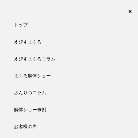
まぐろの解体ショーなら、さんりつ水産におまかせ下さい。愛知・名古屋・岐阜・三重・静
岡が対応エリアです。
×
トップ
えびすまぐろ
ebisu
えびすまぐろコラム
えびすまぐろコラム
まぐろ解体ショー
トップ
えびすまぐろコラム
さんりつコラム
2021/11/18
えびすまぐろイベント
解体ショー事例
11月27日（土）えびす市まぐろ解体ショー実施
午前11時より解体ショーを実施！ 今回はお子様、いつまでも子供
お客様の声
心を忘れない無邪気な大人様 ぜひまぐろと一緒に写真を撮ってく
ださい♪ 解体ショー開始前にご希望者様は大きなまぐろとお写真を