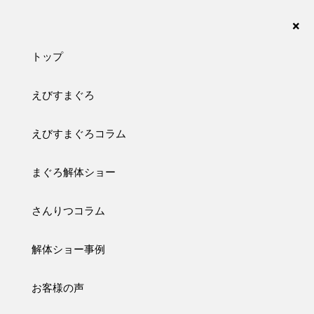
まぐろの解体ショーなら、さんりつ水産におまかせ下さい。愛知・名古屋・岐阜・三重・静
岡が対応エリアです。
×
トップ
えびすまぐろ
case
えびすまぐろコラム
解体事例
まぐろ解体ショー
トップ
解体事例
T社様 社内イベント
さんりつコラム
T社様 社内イベント
解体ショー事例
お客様の声