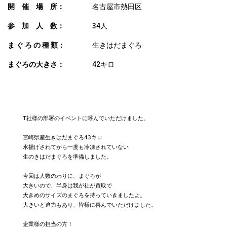
開 催 場 所：
名古屋市熱田区
参 加 人 数：
34人
ま ぐ ろ の 種 類：
生きはだまぐろ
まぐろの大きさ：
42キロ
COMMENT
T社様の部署のイベントに呼んでいただけました。

宮崎県産生きはだまぐろ43キロ

水揚げされてから一度も冷凍されていない

生のきはだまぐろを準備しました。

今回は人数のわりに、まぐろが

大きいので、半身は我が社が買取で

大きめのサイズのまぐろを持っていきましたよ。

大きいと迫力もあり、皆様に喜んでいただけました。

企業様の担当の方！
