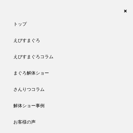
まぐろの解体ショーなら、さんりつ水産におまかせ下さい。愛知・名古屋・岐阜・三重・静
岡が対応エリアです。
×
トップ
えびすまぐろ
case
えびすまぐろコラム
解体事例
まぐろ解体ショー
トップ
解体事例
社内イベントに呼んでいただきました
さんりつコラム
社内イベントに呼んでいただきました
解体ショー事例
お客様の声