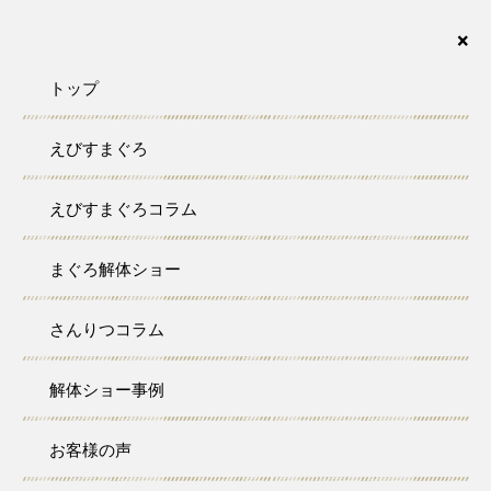
まぐろの解体ショーなら、さんりつ水産におまかせ下さい。愛知・名古屋・岐阜・三重・静
岡が対応エリアです。
×
トップ
えびすまぐろ
SANRITSU COLUMN
えびすまぐろコラム
さんりつコラム
まぐろ解体ショー
トップ
さんりつコラム
伊勢まぐろ解体ショー
さんりつコラム
2018/06/11
ブログ
まぐろ情報
伊勢まぐろ解体ショー
解体ショー事例
お客様の声
昨日はちょっと変わった居酒屋さんで本まぐろの解体ショーをさ