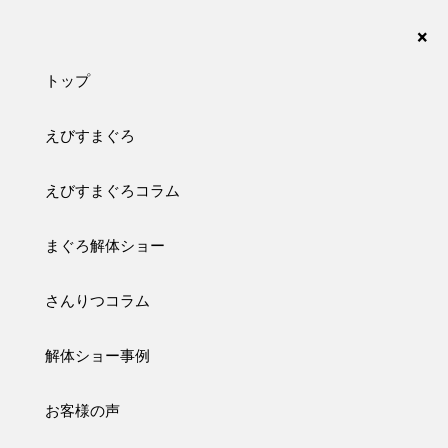
まぐろの解体ショーなら、さんりつ水産におまかせ下さい。愛知・名古屋・岐阜・三重・静
岡が対応エリアです。
×
トップ
えびすまぐろ
SANRITSU COLUMN
えびすまぐろコラム
さんりつコラム
まぐろ解体ショー
トップ
さんりつコラム
K様 御結婚披露宴
さんりつコラム
2026/05/23
ブログ
コラム
K様 御結婚披露宴
解体ショー事例
お客様の声
皆様こんにちは！！

先日は、K様の御結婚披露宴に呼んでいただきました。
