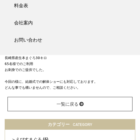
ご招待客の皆様にはサプライズだった為、会場スタッフと

料金表
協力し、サプライズ大成功でした。

まぐろ入刀や大トロでファーストバイトもしていただき

会社案内
皆様とても楽しんでいらっしゃいました。

お問い合わせ
今回は、

長崎県産生本まぐろ30キロ

65名様でのご利用

お刺身でのご提供でした。

今回の様に、結婚式での解体ショーにも対応しております。

どんな事でも構いませんので、ご相談ください。
一覧に戻る
カテゴリー
CATEGORY
えびすまぐろ
(6)