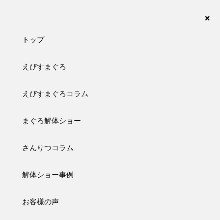
まぐろの解体ショーなら、さんりつ水産におまかせ下さい。愛知・名古屋・岐阜・三重・静
岡が対応エリアです。
×
トップ
えびすまぐろ
SANRITSU COLUMN
えびすまぐろコラム
さんりつコラム
まぐろ解体ショー
トップ
さんりつコラム
お知らせ
さんりつコラム
2018/11/07
ブログ
お知らせ
解体ショー事例
お客様の声
年末に向けて解体ショーのご依頼が増えていますが、