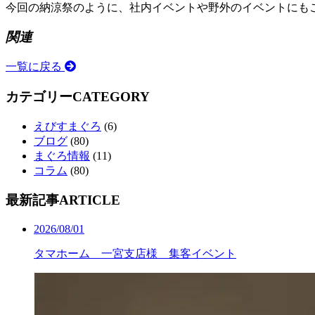
今回の納涼祭のように、社内イベントや野外のイベントにも
関連
一覧に戻る
カテゴリー
CATEGORY
えびすまぐろ
(6)
ブログ
(80)
まぐろ情報
(11)
コラム
(80)
最新記事
ARTICLE
2026/08/01
タマホーム 一宮支店様 集客イベント