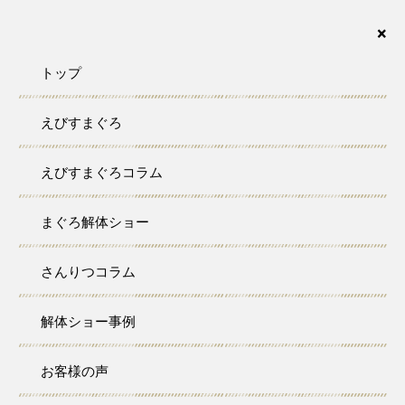
まぐろの解体ショーなら、さんりつ水産におまかせ下さい。愛知・名古屋・岐阜・三重・静
岡が対応エリアです。
×
トップ
えびすまぐろ
SANRITSU COLUMN
えびすまぐろコラム
さんりつコラム
まぐろ解体ショー
トップ
さんりつコラム
M様 御結婚披露宴
さんりつコラム
2022/09/16
ブログ
コラム
M様 御結婚披露宴
解体ショー事例
お客様の声