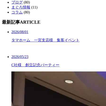
ブログ
(80)
まぐろ情報
(11)
コラム
(80)
最新記事
ARTICLE
2026/08/01
タマホーム 一宮支店様 集客イベント
2026/05/23
C社様 創立記念パーティー