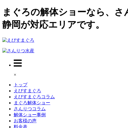
まぐろの解体ショーなら、さ
静岡が対応エリアです。
×
トップ
えびすまぐろ
えびすまぐろコラム
まぐろ解体ショー
さんりつコラム
解体ショー事例
お客様の声
料金表