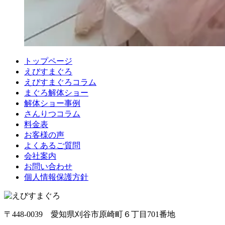
トップページ
えびすまぐろ
えびすまぐろコラム
まぐろ解体ショー
解体ショー事例
さんりつコラム
料金表
お客様の声
よくあるご質問
会社案内
お問い合わせ
個人情報保護方針
〒448-0039 愛知県刈谷市原崎町６丁目701番地