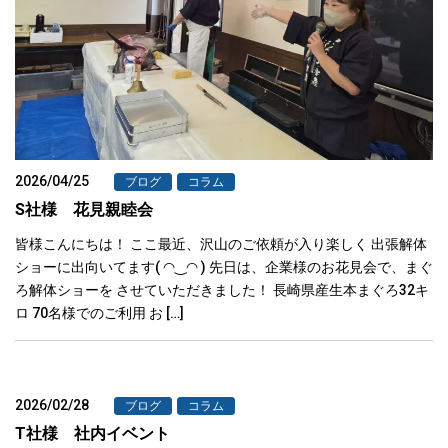
2026/04/25
ブログ
コラム
S社様 花見親睦会
皆様こんにちは！ ここ最近、沢山のご依頼が入り楽しく 出張解体
ショーに出向いてます( ◠‿◠ ) 先日は、企業様のお花見会で、まぐ
ろ解体ショーを させていただきました！ 長崎県産生本まぐろ32キ
ロ 70名様でのご利用 お […]
2026/02/28
ブログ
コラム
T社様 社内イベント