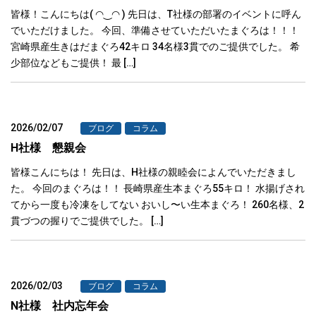
皆様！こんにちは( ◠‿◠ ) 先日は、T社様の部署のイベントに呼ん
でいただけました。 今回、準備させていただいたまぐろは！！！
宮崎県産生きはだまぐろ42キロ 34名様3貫でのご提供でした。 希
少部位などもご提供！ 最 […]
2026/02/07
ブログ
コラム
H社様 懇親会
皆様こんにちは！ 先日は、H社様の親睦会によんでいただきまし
た。 今回のまぐろは！！ 長崎県産生本まぐろ55キロ！ 水揚げされ
てから一度も冷凍をしてない おいし〜い生本まぐろ！ 260名様、2
貫づつの握りでご提供でした。 […]
2026/02/03
ブログ
コラム
N社様 社内忘年会