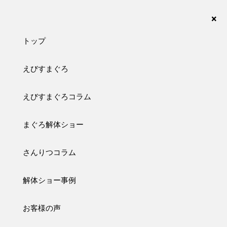
まぐろの解体ショーなら、さんりつ水産におまかせ下さい。愛知・名古屋・岐阜・三重・静
岡が対応エリアです。
×
トップ
えびすまぐろ
column
えびすまぐろコラム
コラム
まぐろ解体ショー
トップ
ブログ
さんりつコラム
2026/08/01
ブログ
コラム
解体ショー事例
タマホーム 一宮支店様 集客イベント
皆様こんにちは！ 先日は、タマホーム一宮支店様の集客イベント
お客様の声
に 呼んでいただけました。 今回準備させていただいたまぐろは ⭐︎
長崎県産生本まぐろ32キロ⭐︎ 70名様 握り3貫にてご提供 なん