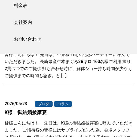
料金表
と！！あっという間に余すとこ […]
会社案内
2026/05/23
ブログ
コラム
お問い合わせ
C社様 創立記念パーティー
皆様こんにちは！ 先日は、企業様の創立記念パーティーに呼んで
いただきました。 長崎県産生本まぐろ38キロ 160名様ご利用 握り
2貫づつでのご提供 打ち合わせ時に、解体ショー持ち時間が少なく
ご提供までの時間も急ぎ。と […]
2026/05/23
ブログ
コラム
K様 御結婚披露宴
皆様こんにちは！！ 先日は、K様の御結婚披露宴に呼んでいただき
ました。 ご招待客の皆様にはサプライズだった為、会場スタッフ
と 協力し、サプライズ大成功でした。 まぐろ入刀や大トロでファ