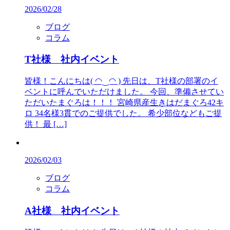
2026/02/28
ブログ
コラム
T社様 社内イベント
皆様！こんにちは( ◠‿◠ ) 先日は、T社様の部署のイ
ベントに呼んでいただけました。 今回、準備させてい
ただいたまぐろは！！！ 宮崎県産生きはだまぐろ42キ
ロ 34名様3貫でのご提供でした。 希少部位などもご提
供！ 最 […]
2026/02/03
ブログ
コラム
A社様 社内イベント