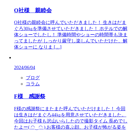
O社様 親睦会
O社様の親睦会に呼んでいただきました！ 生きはだま
ぐろ30㎏を準備させていただきました！ ホテルでの解
体ショーでしたし！ 準備時間やショーの時間帯も決ま
ってましたが しっかり厳守し楽しんでいただけた、解
体ショーに なりま […]
2024/06/04
ブログ
コラム
F様 感謝祭
F様の感謝祭にまたまた呼んでいただけました！ 今回
は生きはだまぐろ44㎏を用意させていただきました。
今回はお子様も沢山いらしたので撮影タイム 長めでし
たよー( ◠‿◠ ) お客様の喜ぶ顔、お子様が怖がる姿を