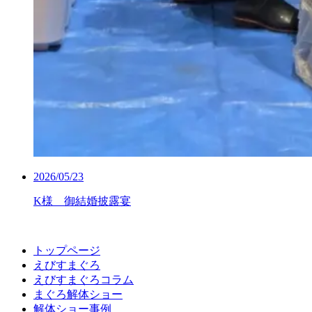
2026/05/23
K様 御結婚披露宴
トップページ
えびすまぐろ
えびすまぐろコラム
まぐろ解体ショー
解体ショー事例