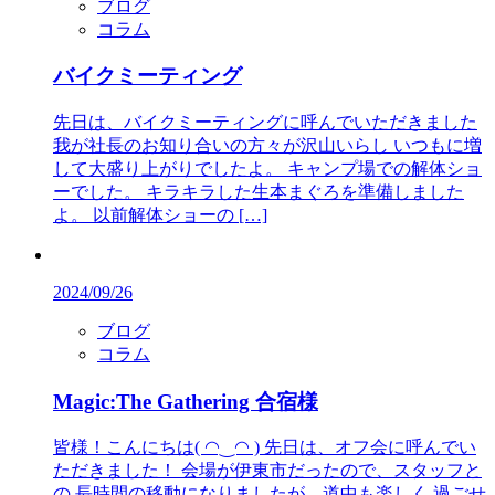
ブログ
コラム
バイクミーティング
先日は、バイクミーティングに呼んでいただきました
我が社長のお知り合いの方々が沢山いらし いつもに増
して大盛り上がりでしたよ。 キャンプ場での解体ショ
ーでした。 キラキラした生本まぐろを準備しました
よ。 以前解体ショーの […]
2024/09/26
ブログ
コラム
Magic:The Gathering 合宿様
皆様！こんにちは( ◠‿◠ ) 先日は、オフ会に呼んでい
ただきました！ 会場が伊東市だったので、スタッフと
の 長時間の移動になりましたが、道中も楽しく 過ごせ