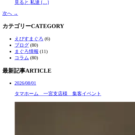
見ると 私達 […]
次へ →
カテゴリー
CATEGORY
えびすまぐろ
(6)
ブログ
(80)
まぐろ情報
(11)
コラム
(80)
最新記事
ARTICLE
2026/08/01
タマホーム 一宮支店様 集客イベント