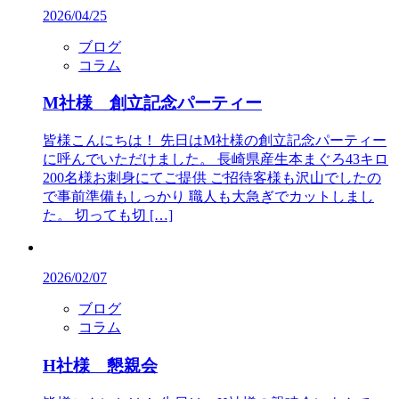
2026/04/25
ブログ
コラム
M社様 創立記念パーティー
皆様こんにちは！ 先日はM社様の創立記念パーティー
に呼んでいただけました。 長崎県産生本まぐろ43キロ
200名様お刺身にてご提供 ご招待客様も沢山でしたの
で事前準備もしっかり 職人も大急ぎでカットしまし
た。 切っても切 […]
2026/02/07
ブログ
コラム
H社様 懇親会