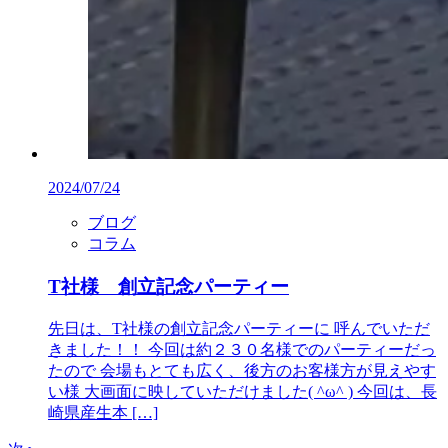
2024/07/24
ブログ
コラム
T社様 創立記念パーティー
先日は、T社様の創立記念パーティーに 呼んでいただ
きました！！ 今回は約２３０名様でのパーティーだっ
たので 会場もとても広く、後方のお客様方が見えやす
い様 大画面に映していただけました( ^ω^ ) 今回は、長
崎県産生本 […]