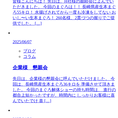
皆様こんにちは！ 先日は、H社様の親睦会によんでい
ただきました。 今回のまぐろは！！ 長崎県産生本まぐ
ろ55キロ！ 水揚げされてから一度も冷凍をしてない お
いし〜い生本まぐろ！ 260名様、2貫づつの握りでご提
供でした。 […]
2025/06/07
ブログ
コラム
企業様 懇親会
先日は、企業様の懇親会に呼んでいただけました。 今
回は、長崎県産生本まぐろ36キロを 準備させて頂きま
した。 今回のまぐろ解体ショーの持ち時間は、 進行の
都合上短かったですが、時間内に しっかりお客様に喜
んでいたでけ 喜 […]