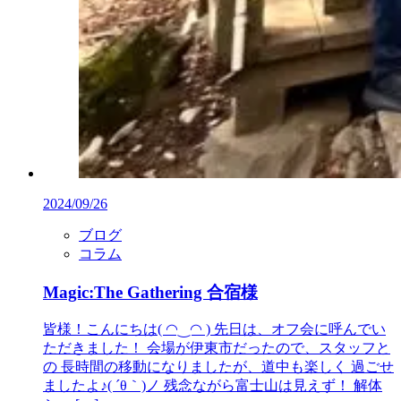
2024/09/26
ブログ
コラム
Magic:The Gathering 合宿様
皆様！こんにちは( ◠‿◠ ) 先日は、オフ会に呼んでい
ただきました！ 会場が伊東市だったので、スタッフと
の 長時間の移動になりましたが、道中も楽しく 過ごせ
ましたよ♪( ´θ｀)ノ 残念ながら富士山は見えず！ 解体