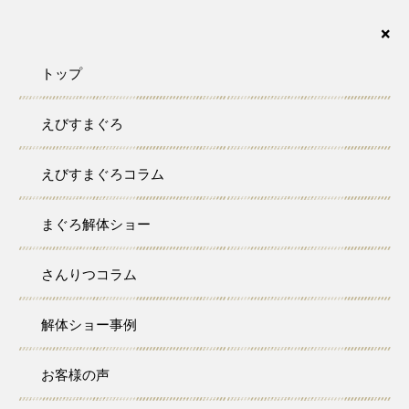
まぐろの解体ショーなら、さんりつ水産におまかせ下さい。愛知・名古屋・岐阜・三重・静
岡が対応エリアです。
×
トップ
えびすまぐろ
SANRITSU COLUMN
えびすまぐろコラム
さんりつコラム
まぐろ解体ショー
トップ
さんりつコラム
さんりつコラム
2024/06/04
ブログ
コラム
解体ショー事例
V社様 社内イベント
先日V社様、社内イベントに呼んでいただきました！ 今回は、生本
お客様の声
まぐろ55㎏を用意させていただきました！ 350名様だったので少
しでも早く皆様に召し上がって 頂きたく、解体ショー前にお皿の