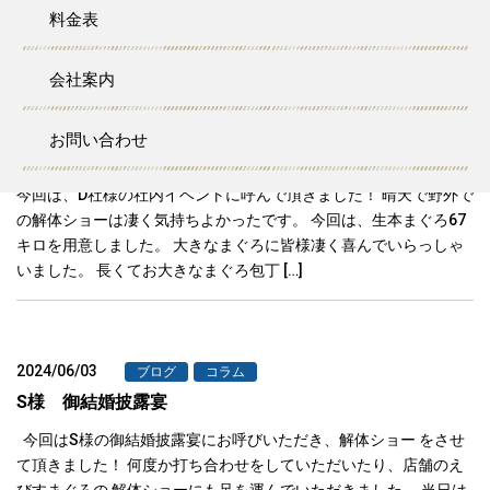
料金表
準備をさせて頂きました。 解体ショ […]
会社案内
2024/06/04
ブログ
コラム
お問い合わせ
D社様 社内イベント
今回は、D社様の社内イベントに呼んで頂きました！ 晴天で野外で
の解体ショーは凄く気持ちよかったです。 今回は、生本まぐろ67
キロを用意しました。 大きなまぐろに皆様凄く喜んでいらっしゃ
いました。 長くてお大きなまぐろ包丁 […]
2024/06/03
ブログ
コラム
S様 御結婚披露宴
今回はS様の御結婚披露宴にお呼びいただき、解体ショー をさせ
て頂きました！ 何度か打ち合わせをしていただいたり、店舗のえ
びすまぐろの 解体ショーにも足を運んでいただきました。 当日は