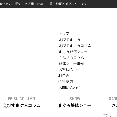
せ下さい。愛知・名古屋・岐阜・三重・静岡が対応エリアです。
トップ
えびすまぐろ
えびすまぐろコラム
まぐろ解体ショー
さんりつコラム
解体ショー事例
お客様の声
料金表
会社案内
お問い合わせ
EBISU COLUMN
SHOW
SAN
えびすまぐろコラム
まぐろ解体ショー
さ