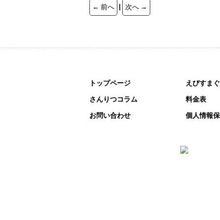
← 前へ
|
次へ →
トップページ
えびすまぐ
さんりつコラム
料金表
お問い合わせ
個人情報保
〒448-0039 愛知県刈谷市
TEL:0566-9