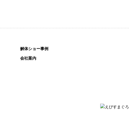
解体ショー事例
会社案内
愛知県刈谷市小垣江町南屋敷114
0-8550-1096