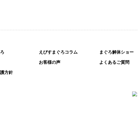
ろ
えびすまぐろコラム
まぐろ解体ショー
お客様の声
よくあるご質問
護方針
原崎町６丁目701番地
〒448-0813 
3-9189
TEL:09