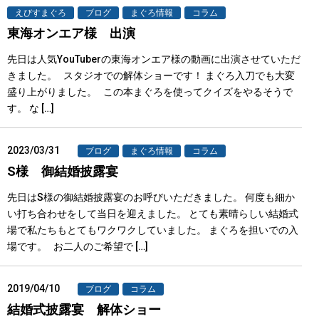
えびすまぐろ
ブログ
まぐろ情報
コラム
東海オンエア様 出演
先日は人気YouTuberの東海オンエア様の動画に出演させていただ
きました。 スタジオでの解体ショーです！ まぐろ入刀でも大変
盛り上がりました。 この本まぐろを使ってクイズをやるそうで
す。 な […]
2023/03/31
ブログ
まぐろ情報
コラム
S様 御結婚披露宴
先日はS様の御結婚披露宴のお呼びいただきました。 何度も細か
い打ち合わせをして当日を迎えました。 とても素晴らしい結婚式
場で私たちもとてもワクワクしていました。 まぐろを担いでの入
場です。 お二人のご希望で […]
2019/04/10
ブログ
コラム
結婚式披露宴 解体ショー