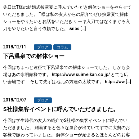
先日はT様の結婚式披露宴に呼んでいただき解体ショーをやらせて
いただきました。 T様は私の友人からの紹介でぜひ披露宴で解体
ショーをやりたいとお話をいただき ケーキ入刀ではなくまぐろ入
刀をやりたいと言う依頼でした。 &nbs […]
2018/12/11
ブログ
コラム
下呂温泉での解体ショー
今回はちょっと遠征で下呂温泉での解体ショーでした。 しかも会
場はあの水明館様です。 https://www.suimeikan.co.jp/ とても広
い会場です！ そして先ずは地元の方達の太鼓です。 https://ww […]
2018/12/07
ブログ
S社様集客イベントに呼んでいただきました。
今回は学生時代の友人の紹介でS社様の集客イベントに呼んでい
ただきました。 到着すると色々な屋台が出ていてすでに大勢のお
客様で賑わっていました。 解体ショーが始まるとほとんどのお客